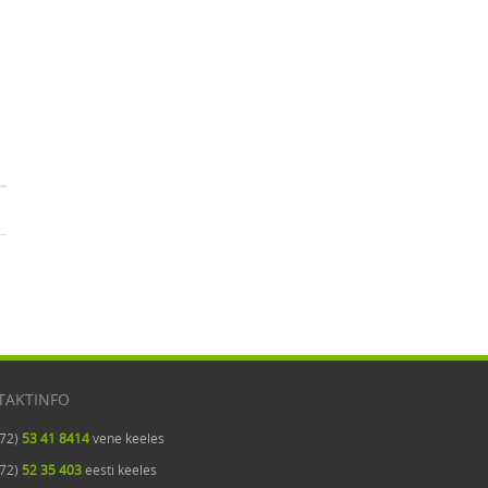
TAKTINFO
372)
53 41 8414
vene keeles
372)
52 35 403
eesti keeles