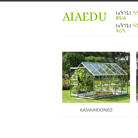
(+372)
53
AIAEDU
8414
(+372)
52
403
KASVUHOONED