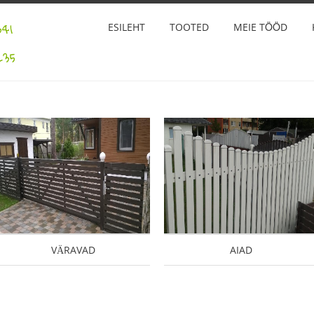
41
ESILEHT
TOOTED
MEIE TÖÖD
35
VÄRAVAD
AIAD