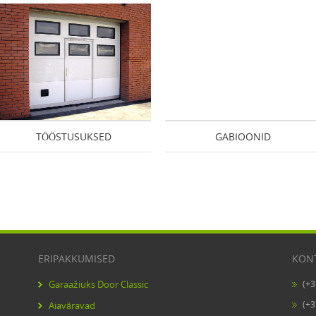
TÖÖSTUSUKSED
GABIOONID
ERIPAKKUMISED
KON
Garaažiuks Door Classic
(+
(+
Aiaväravad