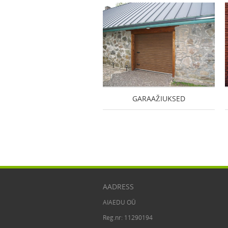
GARAAŽIUKSED
AADRESS
AIAEDU OÜ
Reg.nr: 11290194