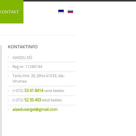
KONTAKT
KONTAKTINFO
AIAEDU OÜ
Reg.nr: 11290194
Tartu mnt. 30, Jõhvi 41533, Ida-
Virumaa
53 41 8414
(+372)
vene keeles
52 35 403
(+372)
eesti keeles
aiaedusergei@gmail.com