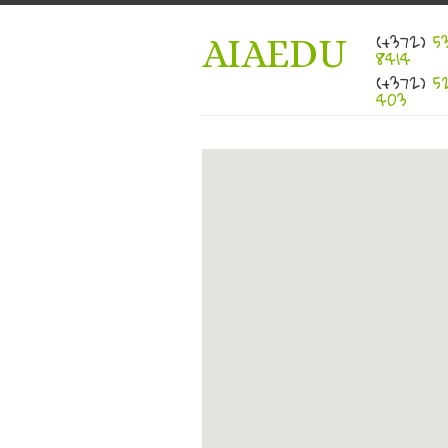
(+372)
53
AIAEDU
8414
(+372)
52
403