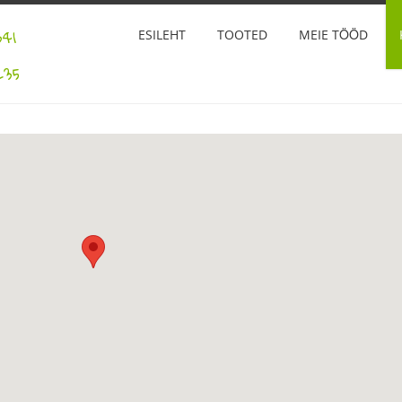
41
ESILEHT
TOOTED
MEIE TÖÖD
35